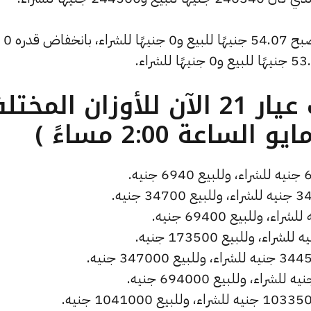
كما شهد سعر دولار الصاغة انخفاضًا ليصبح 54.07 جنيهًا للبيع و0 جنيهًا للشراء، بانخفاض قدره 0
ما هو سعر الذهب عيار 21 الآن للأوزان المخ