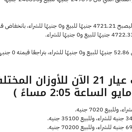
كما شهد سعر الأونصة بالدولار انخفاضًا ليصبح 4721.21 جنيهًا للبيع و0 جنيهًا للشراء، بان
كما انخفض سعر دولار الصاغة ليصل إلى 52.86 جنيهًا للبيع و0 جن
ما هو سعر الذهب عيار 21 الآن للأوزان المخ