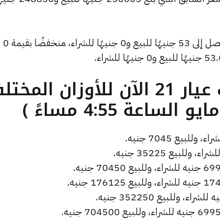
كما سجل سعر دولار الصاغة انخفاضًا ليصل إلى 53 جنيهًا للبيع و0 جنيهًا للشراء، منخفضًا بقيمة 0
ما هو سعر الذهب عيار 21 الآن للأوزان المخ