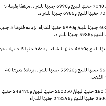
كما سجل سعر عيار 21 ارتفاعًا ليصل إلى 7040 جنيهًا للبيع و6990 جنيهًا للشراء، مرتفعًا بقيمة 5
كما شهد سعر عيار 18 ارتفاعًا ليصبح 6035 جنيهًا للبيع و5990 جنيه
وارتفع سعر عيار 14 ليصل إلى 4695 جنيهًا للبيع و4660 جنيهًا للشراء، بزيا
وارتفع سعر الجنيه الذهب ليسجل 56320 جنيهًا للبيع و55920 جنيهًا للشراء، بزيادة قدرها 40
ه الذهب.
وشهد سعر الأونصة بالجنيه ارتفاعًا بقيمة 180 جنيهًا ليبلغ 250250 جنيهًا للبيع و248475 جنيهًا