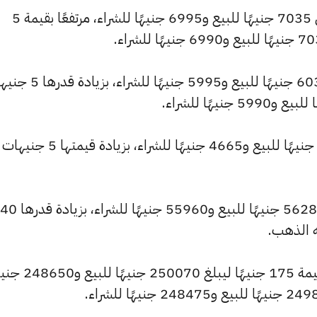
كما سجل سعر عيار 21 ارتفاعًا ليصل إلى 7035 جنيهًا للبيع و6995 جنيهًا للشراء، مرتفعًا بقيمة 5
كما شهد سعر عيار 18 ارتفاعًا ليصبح 6030 جنيهًا للبيع و5995 جنيه
كما ارتفع سعر عيار 14 ليصل إلى 4690 جنيهًا للبيع و4665 جنيهًا للشراء، 
كما ارتفع سعر الجنيه الذهب ليسجل 56280 جنيهًا للبيع و55960 جنيهًا للشراء، بزيادة قدرها 40
ه الذهب.
كما شهد سعر الأونصة بالجنيه ارتفاعًا بقيمة 175 جنيهًا ليبلغ 50070