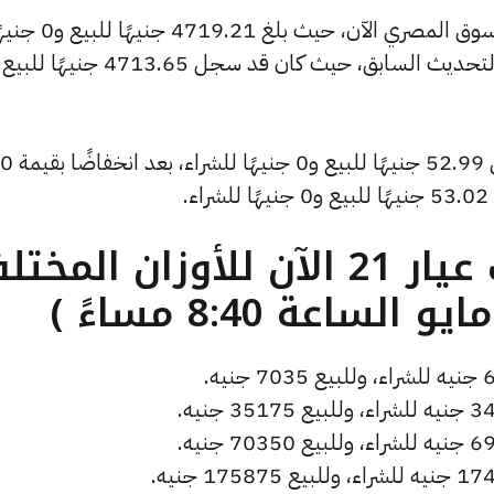
وشهد سعر الأونصة بالدولار انخفاضًا بالسوق المصري الآن، حيث بلغ 4719.21 ج
كما انخفض سعر دولار الصاغة ليصل إلى 52.99 جنيهًا للبيع و0 جنيهًا للشراء، بعد انخفاضًا بقيمة 0
.
ما هو سعر الذهب عيار 21 الآن للأوزان المخ