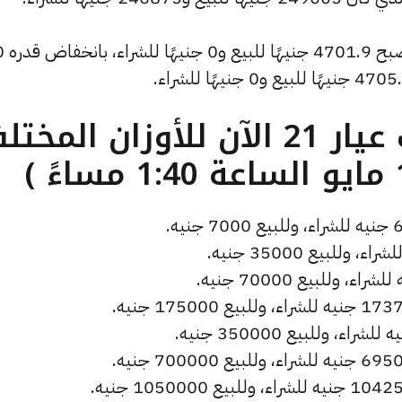
وشهد سعر الأونصة بالدولار انخفاضًا ليصب
ما هو سعر الذهب عيار 21 الآن للأوزان المخ