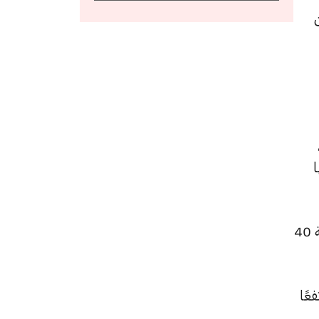
هات عن
،
 و 4630 جنيهًا
كما ارتفع سعر الجنيه الذهب ليصل إلى 56000 جنيهًا للبيع و55600 جنيهًا للشراء، بعد زيادة بقيمة 40
 للشراء، مرتفعًا