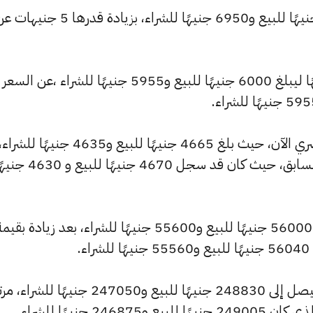
كما ارتفع سعر عيار 21 ليسجل 7000 جنيهًا للبيع و6950 جنيهًا للشراء، بزيادة قدرها 5 جني
وشهد سعر عيار 18 تراجعًا بقيمة 0 جنيهًا ليبلغ 6000 جنيهًا للبيع و5955 جنيهًا للشراء ،عن السعر
وشهد سعر عيار 14 ارتفاعًا بالسوق المصري الآن، حيث بلغ 4665 جنيهًا للبيع و4635 جنيهًا للشراء
مرتفعًا بمقدار 5 جنيهات عن التحديث السابق، حيث كان قد سجل 4670 جنيهًا للبيع
.
كما سجل سعر الأونصة بالجنيه ارتفاعًا ليصل إلى 248830 جنيهًا للبيع و247050 جنيهًا