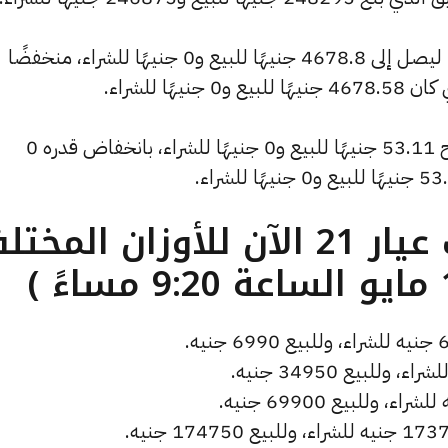
كما سجل سعر الأونصة بالدولار انخفاضًا ليصل إلى 4678.8 جنيهًا للبيع و0 جنيهًا للشراء، منخفضًا
وشهد سعر دولار الصاغة انخفاضًا ليصبح 53.11 جنيهًا للبيع و0 جنيهًا للشراء، بانخفاض قدره 0
ما هو سعر الذهب عيار 21 الآن للأوزان المخ