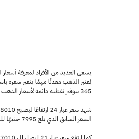
يُعتبر الذهب معدنًا مهمًا يتغير سعره ب
365 بتوفير تغطية دائمة لأسعار الذهب الآن وفي هذا المقال، سنتعرف على كافة أسعار الأعيرة.
السعر السابق الذي بلغ 7995 جنيهًا للبيع و7950 جنيهًا للشراء.