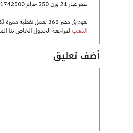
سعر عيار 21 وزن 250 جرام 1742500 جنيه للشراء، وللبيع 1752500 جنيه.
نقوم في مصر 365 بعمل تغطية مميزة لكافة أسعار الذهب في مصر، يمكنك الاطلاع على صفحة
الذهب
لمراجعة الجدول الخاص بنا الم
أضف تعليق
تعليق