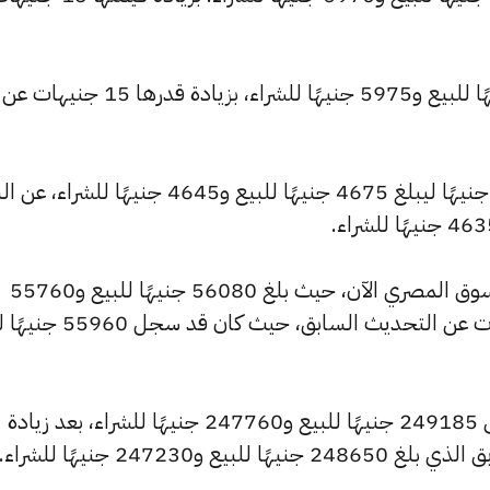
وارتفع سعر عيار 18 ليسجل 6010 جنيهًا للبيع و5975 جنيهًا للشراء، بزيادة قدرها 15 جنيهات عن
كما شهد سعر عيار 14 ارتفاعًا بقيمة 10 جنيهًا ليبلغ 4675 جنيهًا للبيع و4645 جنيهًا 
كما شهد سعر الجنيه الذهب ارتفاعًا بالسوق المصري الآن، حيث بلغ 56080 جنيهًا للبيع و55760
جنيهًا للشراء، مرتفعًا بمقدار 120 جنيهات عن التحديث السابق
كما ارتفع سعر الأونصة بالجنيه ليصل إلى 249185 جنيهًا للبيع و247760 جنيهًا للشراء، بعد زيادة