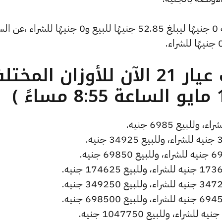
كما شهد سعر دولار الصاغة تراجعًا بقيمة 0 جنيهًا ليبلغ 52.85 جنيهًا للبيع و0 جنيهًا للشر
ما هو سعر الذهب عيار 21 الآن للأوزان المخ