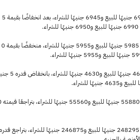
كما انخفض سعر عيار 21 ليصل إلى 6985 جنيهًا للبيع و6945 جنيهًا للشراء، بعد انخفاضًا بقيمة 5
.
وسجل سعر عيار 18 انخفاضًا ليصل إلى 5985 جنيهًا للبيع و5955 جنيهًا للشراء، منخفضًا بقيمة 0
وشهد سعر عيار 14 انخفاضًا ليصبح 4655 جنيهًا لل
وانخفض سعر الجنيه ا
كما تراجع سعر الأونصة بالجنيه ليسجل 248295 جنيهًا للبيع و246875 جنيهًا للشراء، بتراجع قدره