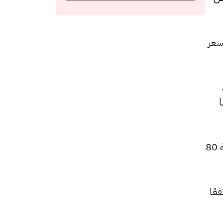
للشراء، عن السعر
،
 و 4620 جنيهًا
كما ارتفع سعر الجنيه الذهب ليصل إلى 55840 جنيهًا للبيع و55520 جنيهًا للشراء، بعد زيادة بقيمة 80
 للشراء، مرتفعًا