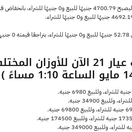
كما شهد سعر الأونصة بالدولار انخفاضًا ليصبح 4700.79 جنيهًا للبيع و0 جنيهًا للشراء، بان
كما انخفض سعر دولار الصاغة ليصل إلى 52.78 جنيهًا للبيع و0 جن
ما هو سعر الذهب عيار 21 الآن للأوزان المخ