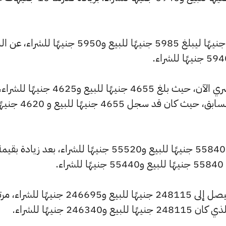
كما شهد سعر عيار 18 ارتفاعًا بقيمة 10 جنيهًا ليبلغ 5985 جنيهًا للبيع و5950 جنيهًا 
وشهد سعر عيار 14 ارتفاعًا بالسوق المصري الآن، حيث بلغ 4655 جنيهًا للبيع و4625 جنيهًا للشراء
مرتفعًا بمقدار 5 جنيهات عن التحديث السابق، حيث كان قد سجل 4655 جنيهًا للبيع
.
كما سجل سعر الأونصة بالجنيه ارتفاعًا ليصل إلى 248115 جنيهًا للبيع و246695 جنيهًا