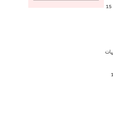
كما سجل سعر عيار 21 انخفاضًا ليصل إلى 6975 جنيهًا للبيع و6925 جنيهًا للشراء، منخفضًا بقيمة 15
4615 جنيهًا للشراء، بتراجعًا قيمته 10 جنيهات
لشراء، بتراجع قدره 120