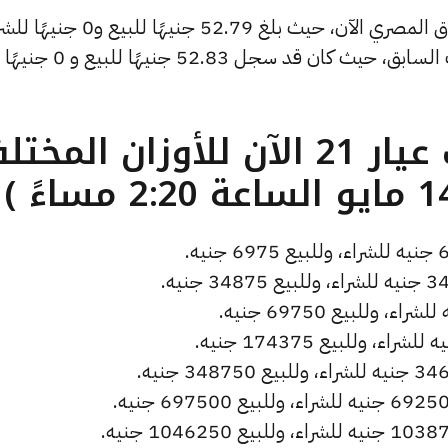
وشهد سعر دولار الصاغة انخفاضًا بالسوق المصري الآن، حيث بلغ 52.79 جنيهًا لل
منخفضًا بمقدار 0 جنيهات عن التحديث السابق، حيث كان قد سجل 52.83 جنيهًا للبيع و 0 جنيهًا
ما هو سعر الذهب عيار 21 الآن للأوزان المخ