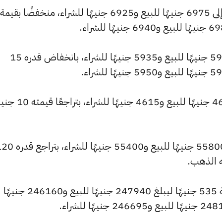
وشهد سعر عيار 18 انخفاضًا ليصبح 5980 جنيهًا للبيع و5935 جنيهًا للشراء، بانخفاض قدره 15
كما انخفض سعر عيار 14 ليصل إلى 4650 جنيهًا للبيع و
كما تراجع سعر الجنيه الذهب ليسجل 55800 جنيهًا للبيع و55400 جنيهًا ل
ه الذهب.
وشهد سعر الأونصة بالجنيه تراجعًا بقيمة 535 جنيهًا ليبلغ 247940 جنيهًا للبيع و246160 جنيهًا