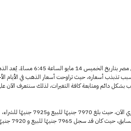
يبحث الكثيرون عن سعر الذهب اليوم في مصر بتاريخ الخميس 14 مايو الساعة 6:45 م
بب تذبذب أسعاره، حيث تراوحت أسعار الذهب في الأيام الأخ
ية أسعار الذهب بشكل دائم ومتابعة كافة التغيرات، لذلك سنتعرف الآن عل
شهد سعر عيار 24 ارتفاعًا بالسوق المصري الآن، حيث بلغ 7970 جنيهًا للبيع و7925 جنيهًا للشراء،
مرتفعًا بمقدار 5 جنيهات عن التحديث السابق، حيث كان قد سجل 7965 جنيهًا للبيع