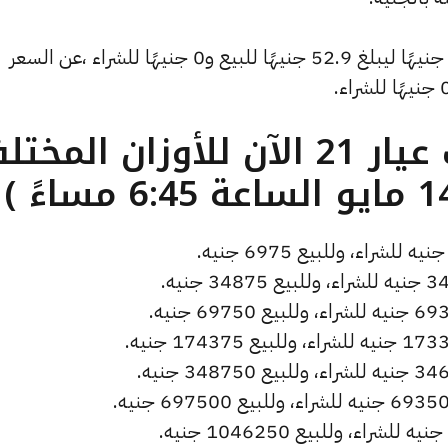
وشهد سعر دولار الصاغة تراجعًا بقيمة 0 جنيهًا ليبلغ 52.9 جنيهًا للبيع و0 جنيهًا للشراء ،عن السعر
ما هو سعر الذهب عيار 21 الآن للأوزان المخ