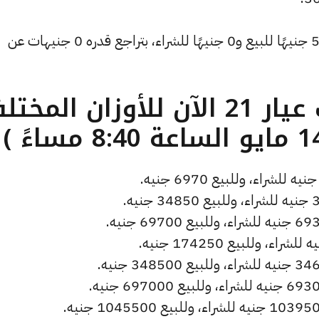
وتراجع سعر دولار الصاغة ليسجل 52.93 جنيهًا للبيع و0 جنيهًا للشراء، بتراجع قدره 0 جنيهات عن
ما هو سعر الذهب عيار 21 الآن للأوزان المخ