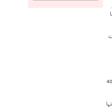
،
 و 6925 جنيهًا
زيادة بقيمة 5 جنيهات
 الجنيه الذهب ارتفاعًا ليصبح 55760 جنيهًا للبيع و55440 جنيهًا للشراء، بزيادة قدرها 40
ادة قيمتها