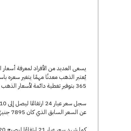
يُعتبر الذهب معدنًا مهمًا يتغير سعره ب
365 بتوفير تغطية دائمة لأسعار الذهب الآن وفي هذا المقال، سنتعرف على كافة أسعار الأعيرة.
عن السعر السابق الذي كان 7895 جنيهًا للبيع و7830 جنيهًا للشراء.