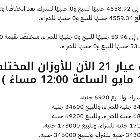
كما انخفض سعر الأونصة بالدولار ليصل إلى 4558.92 جنيهًا للبيع و0 جنيهًا للشراء، بعد انخف
وسجل سعر دولار الصاغة انخفاضًا ليصل إلى 53.96 جنيهًا للبيع و0 جنيهًا للشراء، 
ما هو سعر الذهب عيار 21 الآن للأوزان المخ