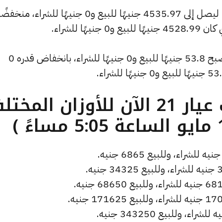
كما سجل سعر الأونصة بالدولار انخفاضًا ليصل إلى 4535.97 جنيهًا للبيع و0 جنيهًا للشراء، منخفض
كما شهد سعر دولار الصاغة انخفاضًا ليصبح 53.8 جنيهًا للبيع و0 جنيهًا للشراء، بانخفاض قدره 0
ما هو سعر الذهب عيار 21 الآن للأوزان المخ