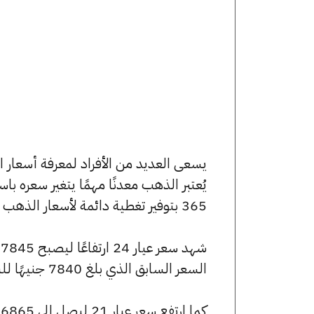
يُعتبر الذهب معدنًا مهمًا يتغير سعره ب
365 بتوفير تغطية دائمة لأسعار الذهب الآن وفي هذا المقال، سنتعرف على كافة أسعار الأعيرة.
السعر السابق الذي بلغ 7840 جنيهًا للبيع و7785 جنيهًا للشراء.