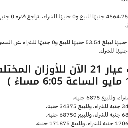
كما تراجع سعر الأونصة بالدولار ليسجل 4564.75 جنيهًا للبيع
.
وشهد سعر دولار الصاغة تراجعًا بقيمة 0 جنيهًا ليبلغ 53.54 جنيهًا للبيع و0 جنيهًا للشراء ،عن السع
ما هو سعر الذهب عيار 21 الآن للأوزان المخ