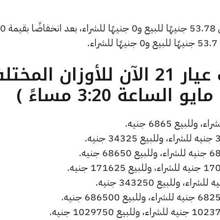
كما انخفض سعر دولار الصاغة ليصل إلى 53.78 جنيهًا للبيع و0 جنيهًا للشراء، بعد انخفاضًا بقيمة 0
.
ما هو سعر الذهب عيار 21 الآن للأوزان المخ