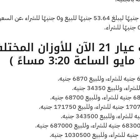
وشهد سعر دولار الصاغة تراجعًا بقيمة 0 جنيهًا ليبلغ 53.64 جنيهًا للبيع و0 جنيهًا للشراء ،عن السع
ما هو سعر الذهب عيار 21 الآن للأوزان المخ