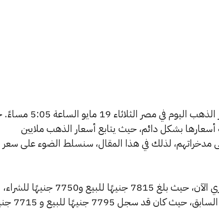
يتساءل العديد من الأشخاص عن أسعار الذهب اليوم في مصر الثلاثاء
ة أسعارها بشكل دائم، حيث يتابع أسعار الذهب ملايين
ى مدخراتهم، لذلك في هذا المقال، سنسلط الضوء على سعر
شهد سعر عيار 24 ارتفاعًا بالسوق المصري الآن، حيث بلغ 7815 جنيهًا للبيع و7750 جنيهًا للشراء،
مرتفعًا بمقدار 35 جنيهات عن التحديث السابق، حيث كان ق