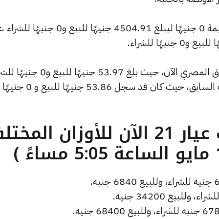
كما شهد سعر الأونصة بالدولار تراجعًا بقيمة 0 جنيهًا ليبلغ 4504.91 جنيهًا للبيع و0 جني
وشهد سعر دولار الصاغة انخفاضًا بالسوق المصري الآن، حيث بلغ 53.97 جنيهًا لل
منخفضًا بمقدار 0 جنيهات عن التحديث السابق، حيث كان قد سجل 53.86 جنيهًا للبيع و 0 جنيهًا
ما هو سعر الذهب عيار 21 الآن للأوزان المخ