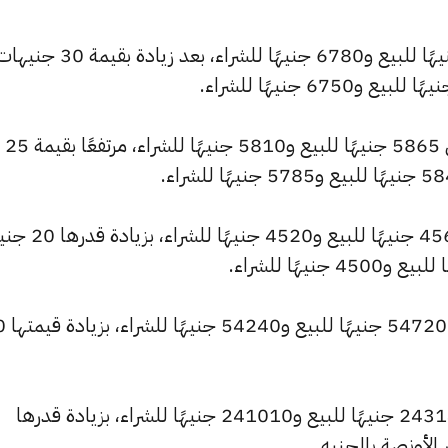
وارتفع سعر عيار 21 ليصل إلى 6840 جنيهًا للبيع و6780 جنيهًا للشراء، بعد زيادة بقيمة 30
كما سجل سعر عيار 18 ارتفاعًا ليصل إلى 5865 جنيهًا للبيع و5810 جنيهًا للشراء، مرتفعًا بقيمة 25
كما شهد سعر عيار 14 ارتفاعًا ليصبح 4560 جنيهًا
كما ارتفع سعر ال
وارتفع سعر الأونصة بالجنيه ليسجل 243140 جنيهًا للبيع و241010 جنيهًا للشراء، بزيادة قدرها