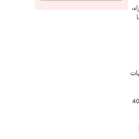
و6780 جنيهًا للشراء،
 و 6775 جنيهًا
4 جنيهًا للشراء، مرتفعًا بقيمة 5 جنيهات
 الجنيه الذهب ارتفاعًا ليصبح 54640 جنيهًا للبيع و54240 جنيهًا للشراء، بزيادة قدرها 40