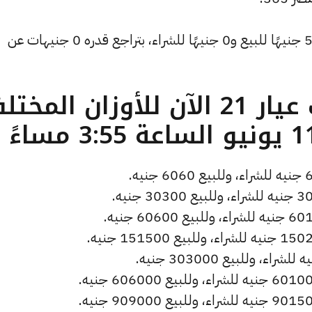
وتراجع سعر دولار الصاغة ليسجل 52.98 جنيهًا للبيع و0 جنيهًا للشراء، بتراجع قدره 0 جنيهات عن
ما هو سعر الذهب عيار 21 الآن للأوزان المخ