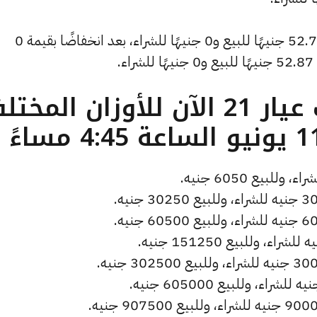
وانخفض سعر دولار الصاغة ليصل إلى 52.78 جنيهًا للبيع و0 جنيهًا للشراء، بعد انخفاضًا بقيمة 0
.
ما هو سعر الذهب عيار 21 الآن للأوزان المخ