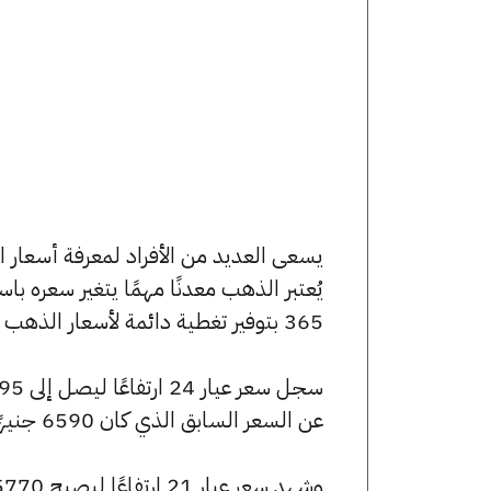
يُعتبر الذهب معدنًا مهمًا يتغير سعره ب
365 بتوفير تغطية دائمة لأسعار الذهب الآن وفي هذا المقال، سنتعرف على كافة أسعار الأعيرة.
عن السعر السابق الذي كان 6590 جنيهًا للبيع و6545 جنيهًا للشراء.