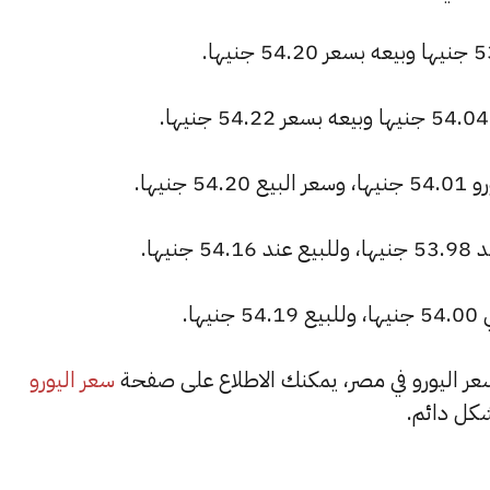
يها.
ا.
سعر اليورو
كل دائم.