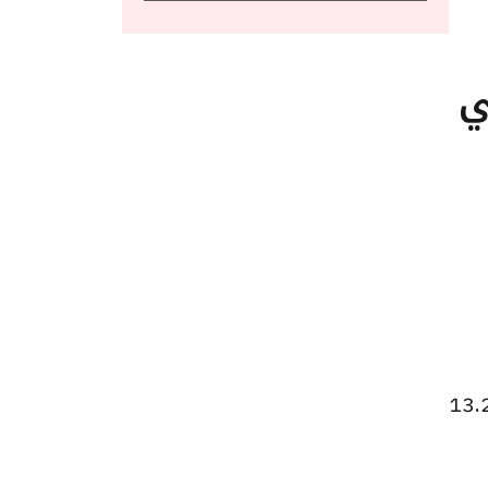
ي
ر الشراء لعملة الدرهم الإماراتي هو 13.20 جنيها، وسعر البيع هو 13.29