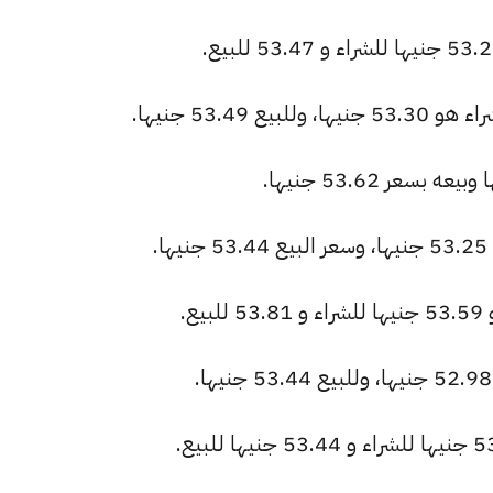
53.49 جنيها.
.
ع.