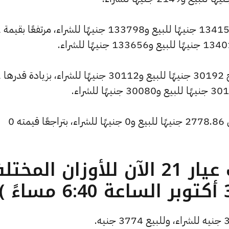
وسجل س
وشهد سعر
وانخفض سعر الأونصة بالدولار ليصل إلى 2778.86 جنيهًا للبيع و0 جنيهًا للشراء، بتراجعًا قيمته 0
ما هو سعر الذهب عيار 21 الآن للأوزان المخ