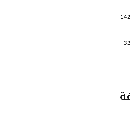
عر الاونصة ارتفاعًا ليصل إلى 134154 جنيهًا للبيع و133798 جنيهًا للشراء، مرتفعًا بقيمة 142
 الجنيه الذهب ارتفاعًا ليصبح 30192 جنيهًا للبيع و30112 جنيهًا للشراء، بزيادة قدرها 32
تلفة