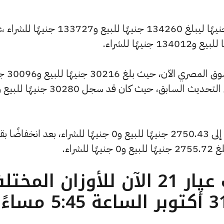
وشهد سعر الاونصة تراجعًا بقيمة 285 جنيهًا ليبلغ 134260 جنيهًا للبيع و133727 جنيه
وشهد سعر الجنيه الذهب انخفا
للشراء، منخفضًا بمقدار 64 جنيهات عن التحديث السابق، حيث كان قد سجل 30280 جنيهًا لل
كما انخفض سعر الأونصة بالدولار ليصل إلى 2750.43 جنيهًا للبيع و0 جنيهًا للشراء، بعد انخف
ما هو سعر الذهب عيار 21 الآن للأوزان المخ