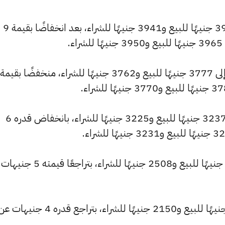
كما انخفض سعر عيار 22 ليصل إلى 3957 جنيهًا للبيع و3941 جنيهًا للشراء، بعد انخفاضًا بقيمة 9
.
كما شهد سعر عيار 18 انخفاضًا ليصبح 3237 جنيهًا للبيع و3225 جنيهًا للشراء، بانخفاض قدره 6
وانخفض سعر عيار 14 ليصل إلى 2518 جنيهًا للبيع و2508 جنيهًا للشراء، ب
كما تراجع سعر عيار 12 ليسجل 2158 جنيهًا للبيع و2150 جنيهًا للشراء، بتراجع قدره 4 جنيهات