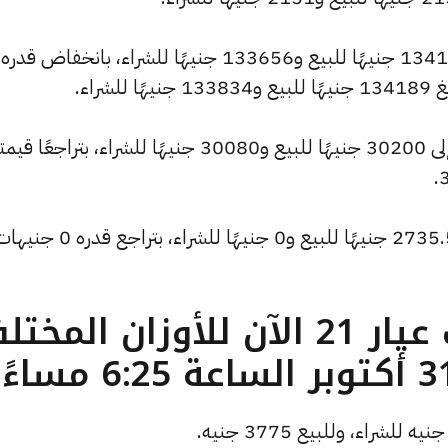
وشهد سعر الاونصة انخفاضًا ليصبح 134189 جنيهًا للبيع و133656 جنيهًا للشراء، بانخفاض قدره
كما انخفض سعر الجنيه الذهب ليصل إلى 30200 جنيهًا للبيع و30080 جنيهًا للشراء، بتراجعًا ق
وتراجع سعر الأونصة بالدولار ليسجل 2735.56 جنيهًا للبيع و0 جني
ما هو سعر الذهب عيار 21 الآن للأوزان المخ