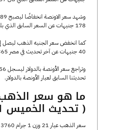
178 جنيهات عن السعر السابق الذي بلغ 134189 جنيهًا للبيع و133834 جنيهًا للشراء.
40 جنيهات عن آخر تحديث في مصر 365.
تحديثنا السابق لعيار الأونصة بالدولار.
( تحديث الخميس 31 أكتوبر الساعة 6:25 مساءً )
سعر الذهب عيار 21 وزن 1 جرام 3760 جنيه للشراء، وللبيع 3775 جنيه.