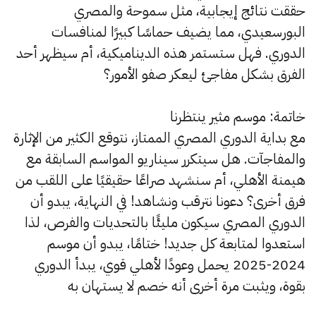
حققت نتائج إيجابية، مثل سموحة والمصري
البورسعيدي، مما يضيف حماسًا كبيرًا لمنافسات
الدوري. فهل ستستمر هذه الديناميكية، أم سيظهر أحد
الفرق بشكل مفاجئ ليعكر صفو الأمور؟
خاتمة: موسم مثير ينتظرنا
مع بداية الدوري المصري الممتاز، نتوقع الكثير من الإثارة
والمفاجآت. هل سيتكرر سيناريو المواسم السابقة مع
هيمنة الأهلي، أم سنشهد صراعًا حقيقيًا على اللقب من
فرق أخرى؟ دعونا نترقب ونشاهد! في النهاية، يبدو أن
الدوري المصري سيكون مليئًا بالتحديات والفرص، لذا
استعدوا لمتابعة كل جديد! ختامًا، يبدو أن موسم
2024-2025 يحمل وعودًا لأهلي قوي، يبدأ الدوري
بقوة، ويثبت مرة أخرى أنه خصم لا يستهان به