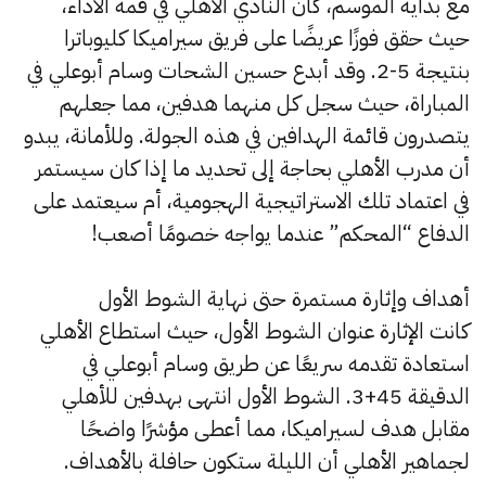
مع بداية الموسم، كان النادي الأهلي في قمة الأداء،
حيث حقق فوزًا عريضًا على فريق سيراميكا كليوباترا
بنتيجة 5-2. وقد أبدع حسين الشحات وسام أبوعلي في
المباراة، حيث سجل كل منهما هدفين، مما جعلهم
يتصدرون قائمة الهدافين في هذه الجولة. وللأمانة، يبدو
أن مدرب الأهلي بحاجة إلى تحديد ما إذا كان سيستمر
في اعتماد تلك الاستراتيجية الهجومية، أم سيعتمد على
الدفاع “المحكم” عندما يواجه خصومًا أصعب!
أهداف وإثارة مستمرة حتى نهاية الشوط الأول
كانت الإثارة عنوان الشوط الأول، حيث استطاع الأهلي
استعادة تقدمه سريعًا عن طريق وسام أبوعلي في
الدقيقة 45+3. الشوط الأول انتهى بهدفين للأهلي
مقابل هدف لسيراميكا، مما أعطى مؤشرًا واضحًا
لجماهير الأهلي أن الليلة ستكون حافلة بالأهداف.