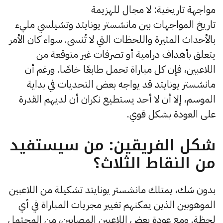
مواجهة تاريخية: لا مجال للهزيمة
تاريخ المواجهات بين مانشستر يونايتد وتشيلسي مليء
بالأحداث المثيرة واللحظات التي لا تُنسى. سواء كان الأمر
يتعلق بأهداف درامية أو تصرفات غير متوقعة من
اللاعبين، فإن كل مباراة تحمل طابعًا خاصًا. ورغم أن
مانشستر يونايتد قد يواجه بعض التحديات في بداية
الموسم، إلا أن لا أحد يستطيع نكران أن لديهم القدرة
على العودة بشكل قوي.
شكل الفريقين: من سيستفيد
من النقاط الثلاث؟
بدون شك، يمتلك مانشستر يونايتد تشكيلة من اللاعبين
الموهوبين الذين يمكنهم تغيير مجريات المباراة في أي
لحظة. ومع عودة بعض اللاعبين المصابين، من المحتمل