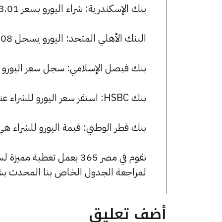
بنك الإسكندرية: شراء اليورو بسعر 53.01 جنيها وبيعه بسعر 53.49 جنيها.
البنك الأهلي المتحد: اليورو يسجل 53.08 جنيها للشراء و 53.54 جنيها للبيع.
بنك فيصل الإسلامي: سجل سعر اليورو 53.01 جنيها للشراء و 53.47 للبيع.
بنك HSBC: استقر سعر اليورو للشراء عند 53.09 جنيها، وللبيع عند 53.39 جنيها.
بنك قطر الوطني: قيمة اليورو للشراء هي 53.14 جنيها، وللبيع 53.46 جنيه
نقوم في مصر 365 بعمل تغطية مميزة لسعر اليورو في مصر، يمكنك الاطلاع على صفحة
لمراجعة الجدول الخاص بنا المحدث بش
أضف تعليق