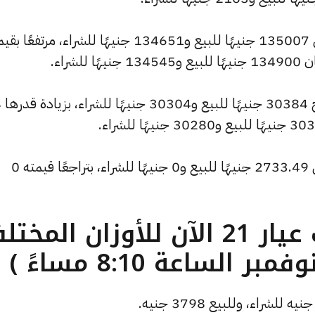
كما سجل سعر الاونصة ارتفاعًا ليصل إلى 135007 جنيهًا للبيع و134651 جنيهًا للشراء، مرتفعًا
وشهد سعر
وانخفض سعر الأونصة بالدولار ليصل إلى 2733.49 جنيهًا للبيع و0 جنيهًا للشراء، بتراجعًا قيمته 0
ما هو سعر الذهب عيار 21 الآن للأوزان المخ