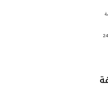
 بقيمة
 الجنيه الذهب ارتفاعًا ليصبح 30384 جنيهًا للبيع و30304 جنيهًا للشراء، بزيادة قدرها 24
تلفة