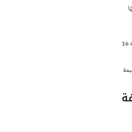
هًا للبيع و134723 جنيهًا
كما ارتفع سعر الجنيه الذهب ليصل إلى 30400 جنيهًا للبيع و30320 جنيهًا للشراء، بعد زيادة بقيمة 16
نخفضًا بقيمة
تلفة