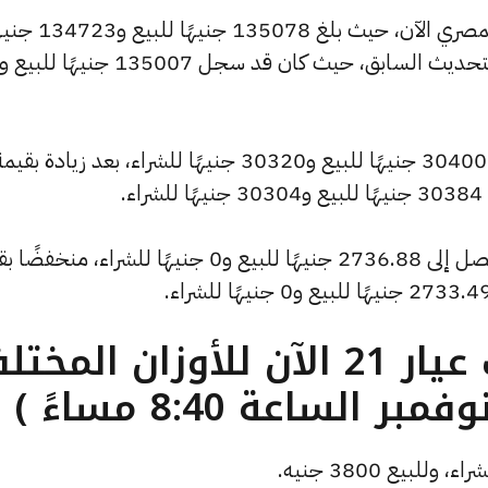
كما شهد سعر الاونصة ارتفاعًا بالسوق المصري الآن، حيث بلغ 135078 جني
للشراء، مرتفعًا بمقدار 72 جنيهات عن التحديث السابق، حيث كان قد سجل 135007 جنيهًا للبيع و
.
وسجل سعر الأونصة بالدولار انخفاضًا ليصل إلى 2736.88 جنيهًا للبيع و0 جنيهًا للشراء، م
ما هو سعر الذهب عيار 21 الآن للأوزان المخ