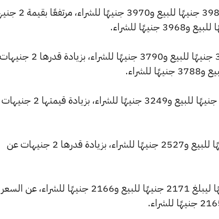
وسجل سعر عيار 22 ارتفاعًا ليصل إلى 3981 جنيهًا للبيع و970
وشهد سعر عيار 21 ارتفاعًا ليصبح 3800 جنيهًا للبيع و3790 جنيهًا للش
كما ارتفع سعر عيار 18 ليصل إلى 3257 جنيهًا للبيع و3249 جنيهًا للشراء، 
وارتفع سعر عيار 14 ليسجل 2533 جنيهًا للبيع و2527 جنيهًا للشراء، بزيادة قدرها 2 جنيهات عن
وشهد سعر عيار 12 ارتفاعًا بقيمة 1 جنيهًا ليبلغ 2171 جنيهًا للبيع و2166 جنيهًا للشراء، عن السعر