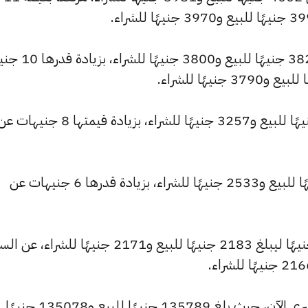
كما شهد سعر عيار 21 ارتفاعًا ليصبح 3820 جنيهًا
وارتفع سعر عيار 18 ليصل إلى 3274 جنيهًا للبيع و3257 جنيهًا للشراء، بزيا
وارتفع سعر عيار 14 ليسجل 2547 جنيهًا للبيع و2533 جنيهًا للشراء، بزيادة قدرها 6 جنيهات عن
كما شهد سعر عيار 12 ارتفاعًا بقيمة 5 جنيهًا ليبلغ 2183 جنيهًا للبيع و2171 جنيهًا للشراء،
وشهد سعر الاونصة ارتفاعًا بالسوق المصري الآن، حيث بلغ 135789 جنيهًا للبيع و135078 جنيهًا