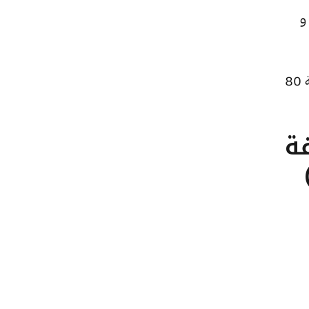
ًا للبيع و
كما ارتفع سعر الجنيه الذهب ليصل إلى 30560 جنيهًا للبيع و30400 جنيهًا للشراء، بعد زيادة بقيمة 80
تلفة