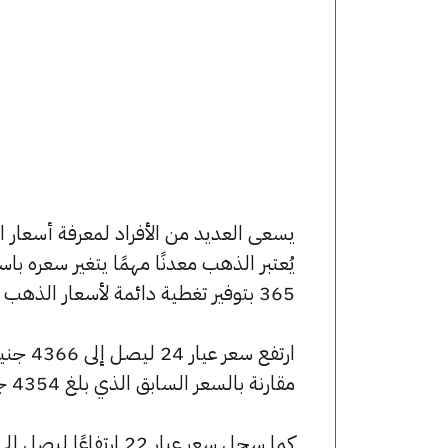
يُعتبر الذهب معدنًا مهمًا يتغير سعره ب
365 بتوفير تغطية دائمة لأسعار الذهب الآن وفي هذا المقال، سنتعرف على كافة أسعار الأعيرة.
مقارنة بالسعر السابق الذي بلغ 4354 جنيهًا للبيع و4331 جنيهًا للشراء.