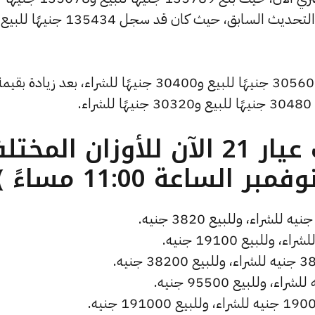
للشراء، مرتفعًا بمقدار 355 جنيهات عن التحديث السابق، حيث كان قد سجل 135434 جنيه
.
ما هو سعر الذهب عيار 21 الآن للأوزان المخ