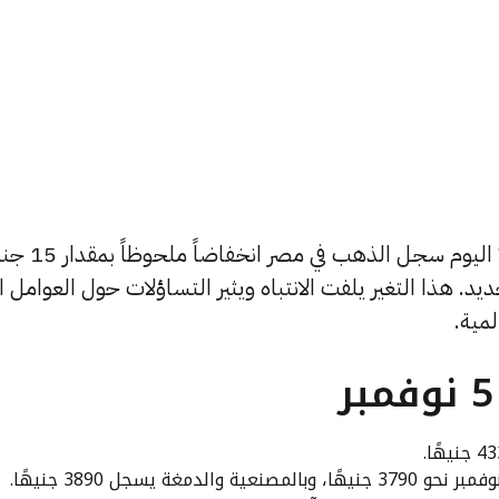
الذهب يتراجع… ماذا يحدث في السوق؟ اليوم سجل الذهب ف
ر 21 عند مستوى جديد. هذا التغير يلفت الانتباه ويثير التساؤلات حول العوامل 
لمية.