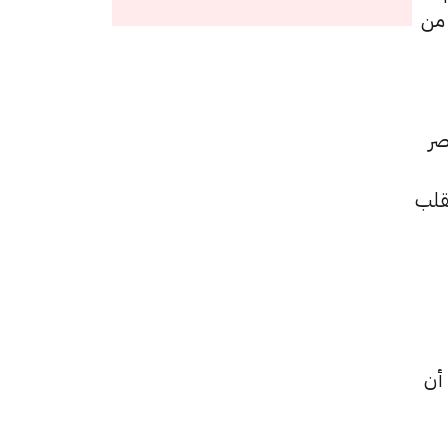
 من
صر
قلب
 أن