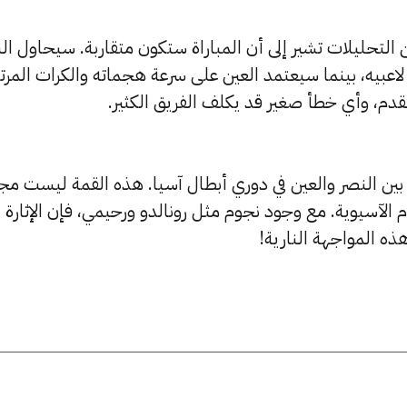
لكن التحليلات تشير إلى أن المباراة ستكون متقاربة. سيحاول ال
لاعبيه، بينما سيعتمد العين على سرعة هجماته والكرات المرت
القدم، وأي خطأ صغير قد يكلف الفريق الكثير.
ين النصر والعين في دوري أبطال آسيا. هذه القمة ليست مج
لآسيوية. مع وجود نجوم مثل رونالدو ورحيمي، فإن الإثارة
ذه المواجهة النارية!