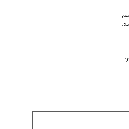
نصر
دة.
رد