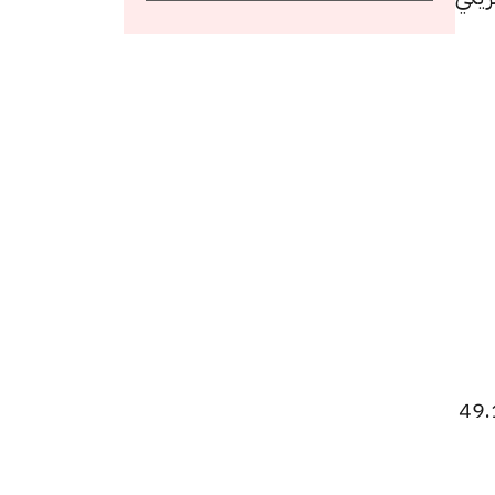
اء لعملة الدولار الأمريكي هو 49.07 جنيها، وسعر البيع هو 49.17