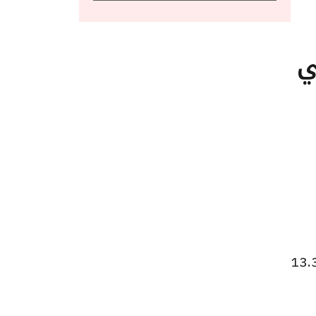
ي
ر الشراء لعملة الدرهم الإماراتي هو 13.29 جنيها، وسعر البيع هو 13.39