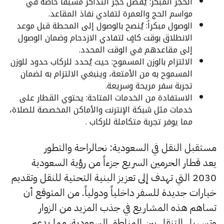
الحجز المبكر: يُفضل حجز التذاكر مسبقاً خاصة في
مواسم الحج والعمرة لتفادي نفاذ المقاعد.
الوصول مبكراً: يُنصح بالوصول إلى المحطة قبل موعد
الانطلاق بوقت كافٍ لتفادي الازدحام وضمان الوصول
إلى مقاعدهم في الوقت المحدد.
الالتزام بالوزن المسموح: حيث يُحدد للركاب حدود للوزن
المسموح به من الأمتعة، وينبغي الالتزام به لضمان
تجربة سفر مريحة وسريعة.
الاستفادة من الخدمات المتاحة: يحتوي القطار على
خدمات مثل شبكة الإنترنت والأماكن المخصصة للصلاة،
مما يوفر تجربة متكاملة للركاب .
مستقبل النقل في السعودية: نحالراحة والتطور
يعد قطار الحرمين السريع جزءاً من رؤية السعودية
2030 التي تهدف إلى تعزيز البنية التحتية للنقل وتقديم
خيارات جديدة للسفر داخلياً ودولياً. من المتوقع أن
تساهم هذه المشاريع في جذب المزيد من الزوار
وتسهيل التنقل بين المناطق السعودية، مما يدعم