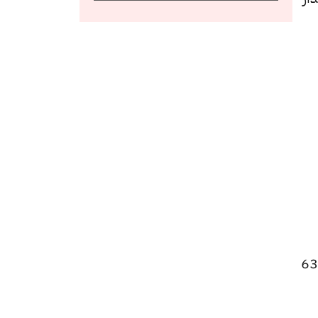
يني للشراء عند 63.29 جنيها، وللبيع عند 63.70