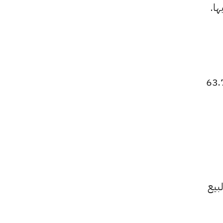
سعر الجنيه الاسترليني للشراء عند 63.29 جنيها، وللبيع عند 63.70
63. جنيها، وسعر البيع